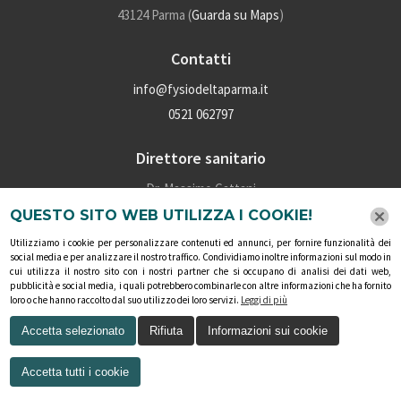
43124 Parma (
Guarda su Maps
)
Contatti
info@fysiodeltaparma.it
0521 062797
Direttore sanitario
Dr. Massimo Cattani
P.iva: 02028160345
QUESTO SITO WEB UTILIZZA I COOKIE!
Numero iscrizione albo: 4910
Utilizziamo i cookie per personalizzare contenuti ed annunci, per fornire funzionalità dei
social media e per analizzare il nostro traffico. Condividiamo inoltre informazioni sul modo in
cui utilizza il nostro sito con i nostri partner che si occupano di analisi dei dati web,
Social
pubblicità e social media, i quali potrebbero combinarle con altre informazioni che ha fornito
loro o che hanno raccolto dal suo utilizzo dei loro servizi.
Leggi di più
Accetta selezionato
Rifiuta
Informazioni sui cookie
Accetta tutti i cookie