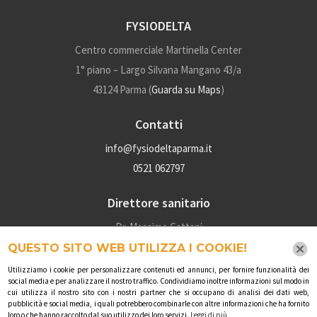
FYSIODELTA
Centro commerciale Martinella Center
1° piano – Largo Silvana Mangano 43/a
43124 Parma (
Guarda su Maps
)
Contatti
info@fysiodeltaparma.it
0521 062797
Direttore sanitario
Dr. Massimo Cattani
P.iva: 02028160345
QUESTO SITO WEB UTILIZZA I COOKIE!
Numero iscrizione albo: 4910
Utilizziamo i cookie per personalizzare contenuti ed annunci, per fornire funzionalità dei
social media e per analizzare il nostro traffico. Condividiamo inoltre informazioni sul modo in
cui utilizza il nostro sito con i nostri partner che si occupano di analisi dei dati web,
Social
pubblicità e social media, i quali potrebbero combinarle con altre informazioni che ha fornito
loro o che hanno raccolto dal suo utilizzo dei loro servizi.
Leggi di più