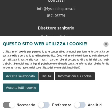
Contatti
info@fysiodeltaparma.it
0521 062797
Direttore sanitario
Dr. Massimo Cattani
P.iva: 02028160345
QUESTO SITO WEB UTILIZZA I COOKIE!
Numero iscrizione albo: 4910
Utilizziamo i cookie per personalizzare contenuti ed annunci, per fornire funzionalità dei
social media e per analizzare il nostro traffico. Condividiamo inoltre informazioni sul modo in
cui utilizza il nostro sito con i nostri partner che si occupano di analisi dei dati web,
Social
pubblicità e social media, i quali potrebbero combinarle con altre informazioni che ha fornito
loro o che hanno raccolto dal suo utilizzo dei loro servizi.
Leggi di più
Accetta selezionato
Rifiuta
Informazioni sui cookie
Accetta tutti i cookie
Necessario
Preferenze
Analitici
COPYRIGHT © 2026 - TUTTI I DIRITTI RISERVATI