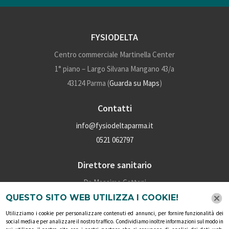
FYSIODELTA
Centro commerciale Martinella Center
1° piano – Largo Silvana Mangano 43/a
43124 Parma (
Guarda su Maps
)
Contatti
info@fysiodeltaparma.it
0521 062797
Direttore sanitario
Dr. Massimo Cattani
P.iva: 02028160345
QUESTO SITO WEB UTILIZZA I COOKIE!
Numero iscrizione albo: 4910
Utilizziamo i cookie per personalizzare contenuti ed annunci, per fornire funzionalità dei
social media e per analizzare il nostro traffico. Condividiamo inoltre informazioni sul modo in