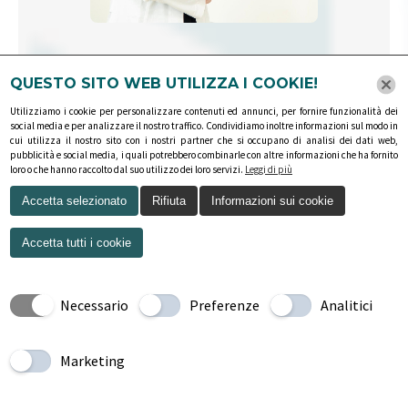
Linda Bitto
QUESTO SITO WEB UTILIZZA I COOKIE!
Medico Chirurgo specialista in Medicina dello
Utilizziamo i cookie per personalizzare contenuti ed annunci, per fornire funzionalità dei
Sport
social media e per analizzare il nostro traffico. Condividiamo inoltre informazioni sul modo in
cui utilizza il nostro sito con i nostri partner che si occupano di analisi dei dati web,
Sono Linda Bitto, Medico Chirurgo. Sono
pubblicità e social media, i quali potrebbero combinarle con altre informazioni che ha fornito
loro o che hanno raccolto dal suo utilizzo dei loro servizi.
Leggi di più
specializzata in Medicina dello Sport presso
l’Università di Messina.
Accetta selezionato
Rifiuta
Informazioni sui cookie
Leggi il curriculum completo
Accetta tutti i cookie
Necessario
Preferenze
Analitici
Marketing