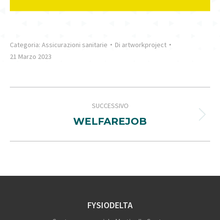
Categoria:
Assicurazioni sanitarie
Di
artworkproject
21 Marzo 2023
PROJECT
SUCCESSIVO
NAVIGATION
Next
WELFAREJOB
project:
FYSIODELTA