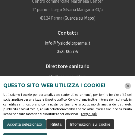
Centro commerciale Martinella Center
1° piano – Largo Silvana Mangano 43/a
43124 Parma (
Guarda su Maps
)
Contatti
info@fysiodeltaparma.it
0521 062797
Direttore sanitario
Dr. Massimo Cattani
P.iva: 02028160345
QUESTO SITO WEB UTILIZZA I COOKIE!
Numero iscrizione albo: 4910
Utilizziamo i cookie per personalizzare contenuti ed annunci, per fornire funzionalità dei
social media e per analizzare il nostro traffico. Condividiamo inoltre informazioni sul modo in
cui utilizza il nostro sito con i nostri partner che si occupano di analisi dei dati web,
Social
pubblicità e social media, i quali potrebbero combinarle con altre informazioni che ha fornito
loro o che hanno raccolto dal suo utilizzo dei loro servizi.
Leggi di più
Accetta selezionato
Rifiuta
Informazioni sui cookie