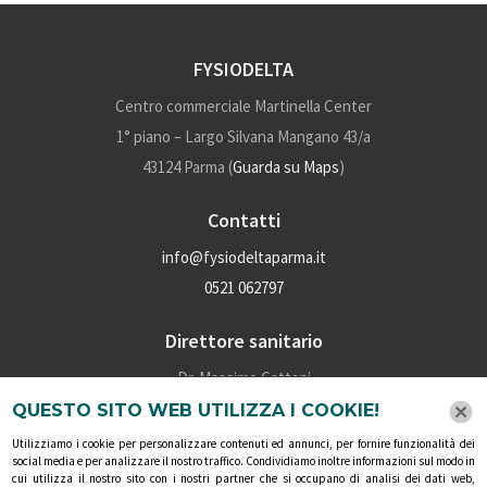
FYSIODELTA
Centro commerciale Martinella Center
1° piano – Largo Silvana Mangano 43/a
43124 Parma (
Guarda su Maps
)
Contatti
info@fysiodeltaparma.it
0521 062797
Direttore sanitario
Dr. Massimo Cattani
P.iva: 02028160345
QUESTO SITO WEB UTILIZZA I COOKIE!
Numero iscrizione albo: 4910
Utilizziamo i cookie per personalizzare contenuti ed annunci, per fornire funzionalità dei
social media e per analizzare il nostro traffico. Condividiamo inoltre informazioni sul modo in
cui utilizza il nostro sito con i nostri partner che si occupano di analisi dei dati web,