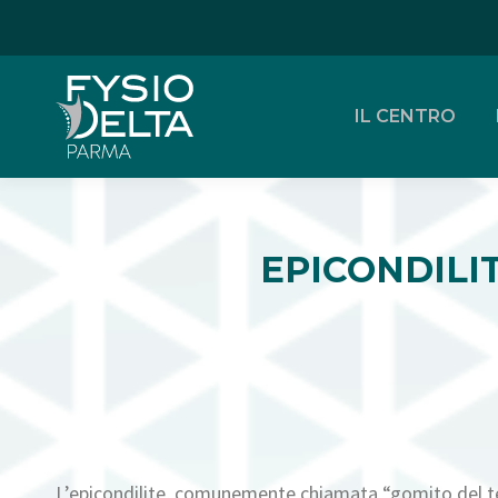
IL CENTRO
EPICONDILI
L’epicondilite, comunemente chiamata “gomito del tenn