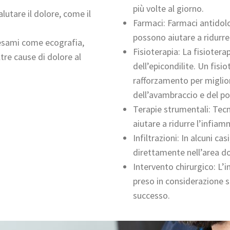
più volte al giorno.
lutare il dolore, come il
Farmaci: Farmaci antidolo
possono aiutare a ridurre
i esami come ecografia,
Fisioterapia: La fisioter
tre cause di dolore al
dell’epicondilite. Un fisi
rafforzamento per migliora
dell’avambraccio e del po
Terapie strumentali: Tec
aiutare a ridurre l’infia
Infiltrazioni: In alcuni ca
direttamente nell’area do
Intervento chirurgico: L’
preso in considerazione s
successo.