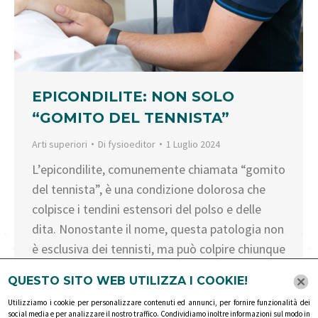
EPICONDILITE: NON SOLO
“GOMITO DEL TENNISTA”
Arti superiori
Di
fysioeditor
1 Luglio 2024
L’epicondilite, comunemente chiamata “gomito
del tennista”, è una condizione dolorosa che
colpisce i tendini estensori del polso e delle
dita. Nonostante il nome, questa patologia non
è esclusiva dei tennisti, ma può colpire chiunque
svolga attività che richiedono movimenti
QUESTO SITO WEB UTILIZZA I COOKIE!
ripetitivi dell’avambraccio e del polso. Come si
Utilizziamo i cookie per personalizzare contenuti ed annunci, per fornire funzionalità dei
manifesta l’epicondilite Il sintomo principale
social media e per analizzare il nostro traffico. Condividiamo inoltre informazioni sul modo in