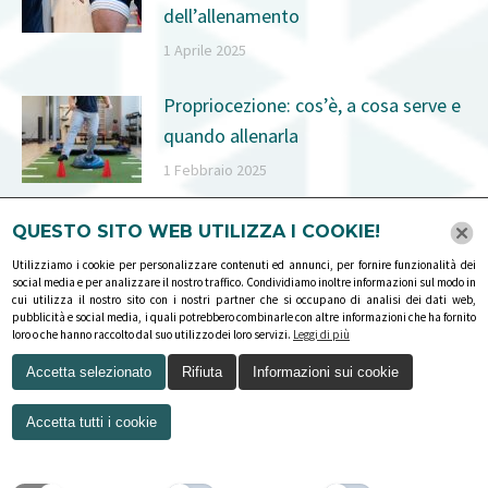
dell’allenamento
1 Aprile 2025
Propriocezione: cos’è, a cosa serve e
quando allenarla
1 Febbraio 2025
Come prevenire gli infortuni sugli sci
QUESTO SITO WEB UTILIZZA I COOKIE!
14 Dicembre 2024
Utilizziamo i cookie per personalizzare contenuti ed annunci, per fornire funzionalità dei
social media e per analizzare il nostro traffico. Condividiamo inoltre informazioni sul modo in
cui utilizza il nostro sito con i nostri partner che si occupano di analisi dei dati web,
pubblicità e social media, i quali potrebbero combinarle con altre informazioni che ha fornito
loro o che hanno raccolto dal suo utilizzo dei loro servizi.
Leggi di più
Accetta selezionato
Rifiuta
Informazioni sui cookie
Accetta tutti i cookie