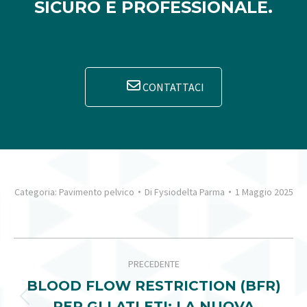
SICURO E PROFESSIONALE.
CONTATTACI
Categoria:
Pavimento pelvico
Di
Fysiodelta Parma
1 Maggio 2025
NAVIGA
PRECEDENTE
TRA
BLOOD FLOW RESTRICTION (BFR)
I
Post
PER GLI ATLETI: LA NUOVA