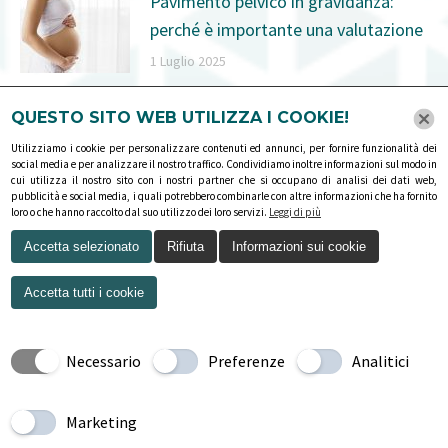
Pavimento pelvico in gravidanza:
perché è importante una valutazione
1 Luglio 2025
Pavimento pelvico: cos’è e quando
QUESTO SITO WEB UTILIZZA I COOKIE!
serve fare riabilitazione
Utilizziamo i cookie per personalizzare contenuti ed annunci, per fornire funzionalità dei
social media e per analizzare il nostro traffico. Condividiamo inoltre informazioni sul modo in
1 Ottobre 2024
cui utilizza il nostro sito con i nostri partner che si occupano di analisi dei dati web,
pubblicità e social media, i quali potrebbero combinarle con altre informazioni che ha fornito
loro o che hanno raccolto dal suo utilizzo dei loro servizi.
Leggi di più
Accetta selezionato
Rifiuta
Informazioni sui cookie
Accetta tutti i cookie
Necessario
Preferenze
Analitici
COPYRIGHT © 2026 - TUTTI I DIRITTI RISERVATI
Privacy policy
-
Cookies policy
-
Esercizio dei diritti
Marketing