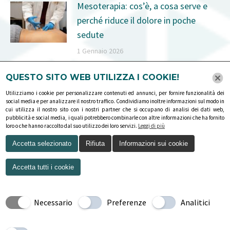
Mesoterapia: cos’è, a cosa serve e
perché riduce il dolore in poche
sedute
1 Gennaio 2026
Dolore alla Spalla? Potrebbe essere
QUESTO SITO WEB UTILIZZA I COOKIE!
la Cuffia dei Rotatori
Utilizziamo i cookie per personalizzare contenuti ed annunci, per fornire funzionalità dei
social media e per analizzare il nostro traffico. Condividiamo inoltre informazioni sul modo in
1 Dicembre 2025
cui utilizza il nostro sito con i nostri partner che si occupano di analisi dei dati web,
pubblicità e social media, i quali potrebbero combinarle con altre informazioni che ha fornito
loro o che hanno raccolto dal suo utilizzo dei loro servizi.
Leggi di più
Accetta selezionato
Rifiuta
Informazioni sui cookie
Accetta tutti i cookie
Necessario
Preferenze
Analitici
COPYRIGHT © 2026 - TUTTI I DIRITTI RISERVATI
Privacy policy
-
Cookies policy
-
Esercizio dei diritti