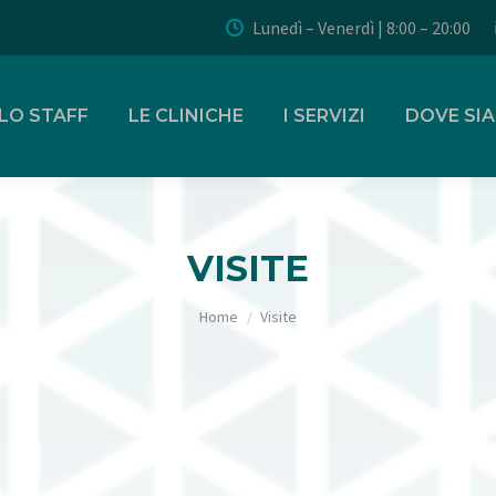
Lunedì – Venerdì | 8:00 – 20:00
LO STAFF
LE CLINICHE
I SERVIZI
DOVE SI
VISITE
Tu sei qui:
Home
Visite