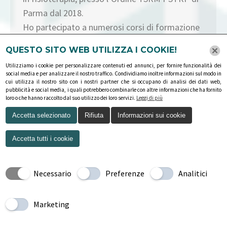
Parma dal 2018.
Ho partecipato a numerosi corsi di formazione
sia come docente che alunno.
QUESTO SITO WEB UTILIZZA I COOKIE!
Attualmente svolgo la professione presso lo
Utilizziamo i cookie per personalizzare contenuti ed annunci, per fornire funzionalità dei
studio professionale privato Fision e presso lo
social media e per analizzare il nostro traffico. Condividiamo inoltre informazioni sul modo in
cui utilizza il nostro sito con i nostri partner che si occupano di analisi dei dati web,
studio Fysiodelta.
pubblicità e social media, i quali potrebbero combinarle con altre informazioni che ha fornito
loro o che hanno raccolto dal suo utilizzo dei loro servizi.
Leggi di più
Accetta selezionato
Rifiuta
Informazioni sui cookie
Accetta tutti i cookie
Necessario
Preferenze
Analitici
COPYRIGHT © 2026 - TUTTI I DIRITTI RISERVATI
Privacy policy
-
Cookies policy
-
Esercizio dei diritti
Marketing